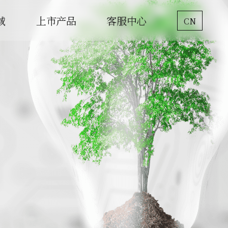
域
上市产品
客服中心
CN
网络
产品支持
IoT
人才派遣
手机配件