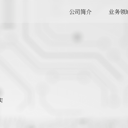
公司简介
业务领
器
景
移动
企业消息
天线雷达罩
沿革
网络
CI介绍
来访路线
半导体与显示器
基站滤波器
全球
实