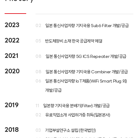
2023
02
일본 통신사업자향 기지국용 Sub6 Filter 개발/공급
2022
05
반도체장비 소재 한국 공급계약 체결
2021
08
일본 통신사업자향 5G ICS Repeater 개발/공급
2020
08
일본 통신사업자향 기지국용 Combiner 개발/공급
06
일본 통신사업자향 IoT제품(WiFi Smart Plug 외)
개발/공급
2019
11
일본향 기지국용 분배기(Filter) 개발/공급
02
유료직업소개 사업허가증 취득(일본본사)
2018
03
기업부설연구소 설립 (한국법인)