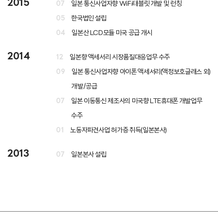
2015
07
일본 통신사업자향 WiFi태블릿 개발 및 런칭
05
한국법인 설립
04
일본산 LCD모듈 미국 공급 개시
2014
12
일본향 액세서리 시장품질대응업무 수주
09
일본 통신사업자향 아이폰 액세서리(액정보호글래스 외)
개발/공급
07
일본 이동통신 제조사의 미국향 LTE휴대폰 개발업무
수주
01
노동자파견사업 허가증 취득(일본본사)
2013
07
일본본사 설립