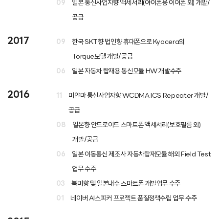
09
일본 통신사업자향 액세서리(아이폰용 이어폰 외) 개발/
공급
2017
09
한국 SKT향 법인향 휴대폰으로 Kyocera의
Torque모델 개발/공급
06
일본 자동차 탑재용 통신모듈 HW 개발수주
2016
11
미얀마 통신사업자향 WCDMA ICS Repeater 개발/
공급
08
일본향 안드로이드 스마트폰 액세서리(보호필름 외)
개발/공급
06
일본 이동통신 제조사 자동차탑재모듈 해외 Field Test
업무 수주
03
북미향 및 일본내수 스마트폰 개발업무 수주
01
네이버 AI스피커 프로젝트 품질정책수립 업무 수주