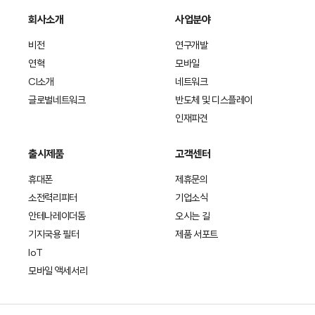
회사소개
사업분야
비전
연구개발
연혁
모바일
CI소개
네트워크
글로벌네트워크
반도체 및 디스플레이
인재파견
출시제품
고객센터
휴대폰
제휴문의
소전력리피터
기업소식
안테나레이더돔
오시는 길
기지국용 필터
제품 서포트
IoT
모바일 액세서리